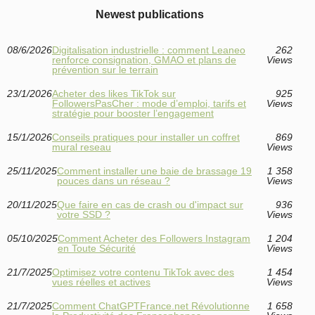
Newest publications
08/6/2026
Digitalisation industrielle : comment Leaneo
262
renforce consignation, GMAO et plans de
Views
prévention sur le terrain
23/1/2026
Acheter des likes TikTok sur
925
FollowersPasCher : mode d’emploi, tarifs et
Views
stratégie pour booster l’engagement
15/1/2026
Conseils pratiques pour installer un coffret
869
mural reseau
Views
25/11/2025
Comment installer une baie de brassage 19
1 358
pouces dans un réseau ?
Views
20/11/2025
Que faire en cas de crash ou d'impact sur
936
votre SSD ?
Views
05/10/2025
Comment Acheter des Followers Instagram
1 204
en Toute Sécurité
Views
21/7/2025
Optimisez votre contenu TikTok avec des
1 454
vues réelles et actives
Views
21/7/2025
Comment ChatGPTFrance.net Révolutionne
1 658