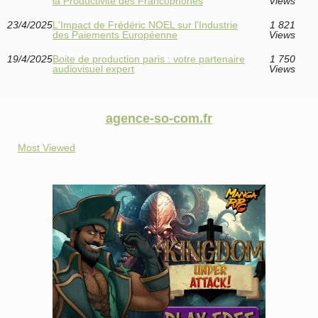
la Productivité des Francophones
Views
23/4/2025
L'Impact de Frédéric NOEL sur l'Industrie
1 821
des Paiements Européenne
Views
19/4/2025
Boite de production paris : votre partenaire
1 750
audiovisuel expert
Views
agence-so-com.fr
Most Viewed