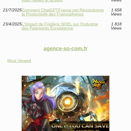
21/7/2025
Comment ChatGPTFrance.net Révolutionne
1 658
la Productivité des Francophones
Views
23/4/2025
L'Impact de Frédéric NOEL sur l'Industrie
1 818
des Paiements Européenne
Views
agence-so-com.fr
Most Viewed