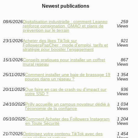
Newest publications
08/6/2026
Digitalisation industrielle : comment Leaneo
259
renforce consignation, GMAO et plans de
Views
prévention sur le terrain
23/1/2026
Acheter des likes TikTok sur
921
FollowersPasCher : mode d’emploi, tarifs et
Views
stratégie pour booster l’engagement
15/1/2026
Conseils pratiques pour installer un coffret
867
mural reseau
Views
25/11/2025
Comment installer une baie de brassage 19
1 354
pouces dans un réseau ?
Views
20/11/2025
Que faire en cas de crash ou d'impact sur
936
votre SSD ?
Views
24/10/2025
Prilly accueille un campus novateur dédié à
1 034
l'économie de la confiance
Views
05/10/2025
Comment Acheter des Followers Instagram
1 204
en Toute Sécurité
Views
21/7/2025
Optimisez votre contenu TikTok avec des
1 454
vues réelles et actives
Views