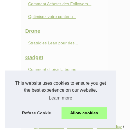
Comment Acheter des Followers...
Optimisez votre contenu...
Drone
Stratégies Lean pour des...
Gadget
Comment choisir la bonne...
Pourquoi choisir un appareil...
This website uses cookies to ensure you get
the best experience on our website.
Gaming
Learn more
Les astuces et conseils des...
Refuse Cookie
Allow cookies
© 2026
Agence-so-com.fr
/
Menu Structure
/
Cookies Policy
/