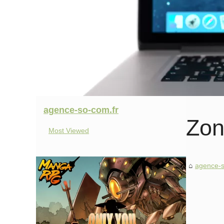
agence-so-com.fr
Zo
Most Viewed
agence-s