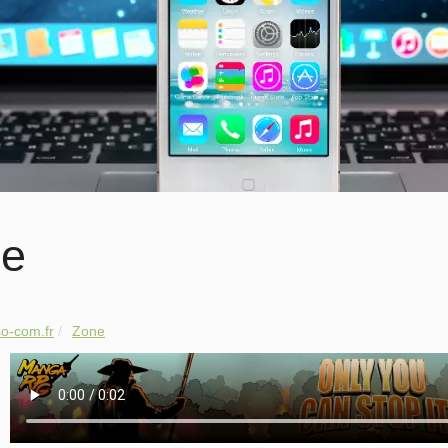
ne
o-com.fr
Zone