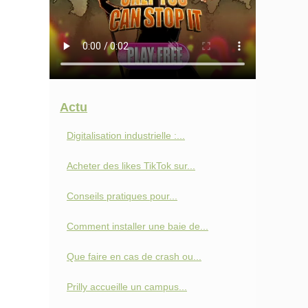
Actu
Digitalisation industrielle :...
Acheter des likes TikTok sur...
Conseils pratiques pour...
Comment installer une baie de...
Que faire en cas de crash ou...
Prilly accueille un campus...