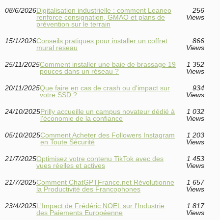
08/6/2026
Digitalisation industrielle : comment Leaneo
256
renforce consignation, GMAO et plans de
Views
prévention sur le terrain
15/1/2026
Conseils pratiques pour installer un coffret
866
mural reseau
Views
25/11/2025
Comment installer une baie de brassage 19
1 352
pouces dans un réseau ?
Views
20/11/2025
Que faire en cas de crash ou d'impact sur
934
votre SSD ?
Views
24/10/2025
Prilly accueille un campus novateur dédié à
1 032
l'économie de la confiance
Views
05/10/2025
Comment Acheter des Followers Instagram
1 203
en Toute Sécurité
Views
21/7/2025
Optimisez votre contenu TikTok avec des
1 453
vues réelles et actives
Views
21/7/2025
Comment ChatGPTFrance.net Révolutionne
1 657
la Productivité des Francophones
Views
23/4/2025
L'Impact de Frédéric NOEL sur l'Industrie
1 817
des Paiements Européenne
Views