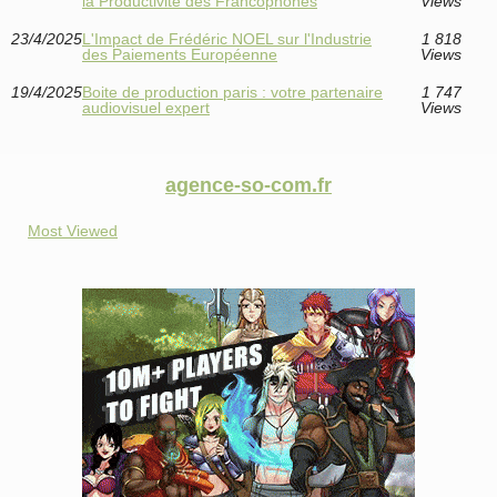
la Productivité des Francophones
Views
23/4/2025
L'Impact de Frédéric NOEL sur l'Industrie
1 818
des Paiements Européenne
Views
19/4/2025
Boite de production paris : votre partenaire
1 747
audiovisuel expert
Views
agence-so-com.fr
Most Viewed