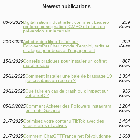
Newest publications
08/6/2026
Digitalisation industrielle : comment Leaneo
259
renforce consignation, GMAO et plans de
Views
prévention sur le terrain
23/1/2026
Acheter des likes TikTok sur
922
FollowersPasCher : mode d’emploi, tarifs et
Views
stratégie pour booster l’engagement
15/1/2026
Conseils pratiques pour installer un coffret
867
mural reseau
Views
25/11/2025
Comment installer une baie de brassage 19
1 354
pouces dans un réseau ?
Views
20/11/2025
Que faire en cas de crash ou d'impact sur
936
votre SSD ?
Views
05/10/2025
Comment Acheter des Followers Instagram
1 204
en Toute Sécurité
Views
21/7/2025
Optimisez votre contenu TikTok avec des
1 454
vues réelles et actives
Views
21/7/2025
Comment ChatGPTFrance.net Révolutionne
1 658