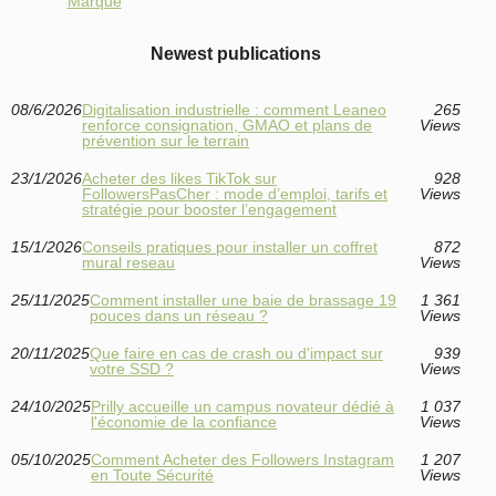
Marque
Newest publications
08/6/2026
Digitalisation industrielle : comment Leaneo
265
renforce consignation, GMAO et plans de
Views
prévention sur le terrain
23/1/2026
Acheter des likes TikTok sur
928
FollowersPasCher : mode d’emploi, tarifs et
Views
stratégie pour booster l’engagement
15/1/2026
Conseils pratiques pour installer un coffret
872
mural reseau
Views
25/11/2025
Comment installer une baie de brassage 19
1 361
pouces dans un réseau ?
Views
20/11/2025
Que faire en cas de crash ou d'impact sur
939
votre SSD ?
Views
24/10/2025
Prilly accueille un campus novateur dédié à
1 037
l'économie de la confiance
Views
05/10/2025
Comment Acheter des Followers Instagram
1 207
en Toute Sécurité
Views