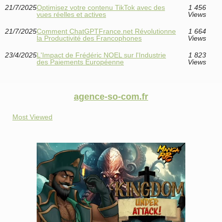
21/7/2025
Optimisez votre contenu TikTok avec des
1 456
vues réelles et actives
Views
21/7/2025
Comment ChatGPTFrance.net Révolutionne
1 664
la Productivité des Francophones
Views
23/4/2025
L'Impact de Frédéric NOEL sur l'Industrie
1 823
des Paiements Européenne
Views
agence-so-com.fr
Most Viewed